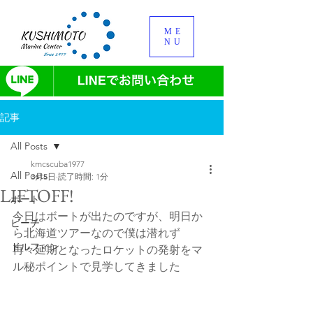
ME
NU
記事
All Posts
kmcscuba1977
All Posts
3月5日
読了時間: 1分
LIFTOFF!
ボート
今日はボートが出たのですが、明日か
ビーチ
ら北海道ツアーなので僕は潜れず
ドルフィン
再々延期となったロケットの発射をマ
ル秘ポイントで見学してきました