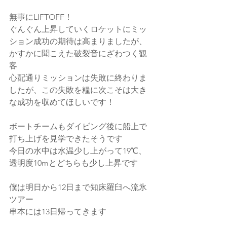
無事にLIFTOFF！
ぐんぐん上昇していくロケットにミッ
ション成功の期待は高まりましたが、
かすかに聞こえた破裂音にざわつく観
客
心配通りミッションは失敗に終わりま
したが、この失敗を糧に次こそは大き
な成功を収めてほしいです！
ボートチームもダイビング後に船上で
打ち上げを見学できたそうです
今日の水中は水温少し上がって19℃、
透明度10mとどちらも少し上昇です
僕は明日から12日まで知床羅臼へ流氷
ツアー
串本には13日帰ってきます