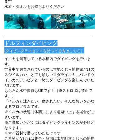
ます
​水着・タオルをお持ちよりください
​ドルフィンダイビング
(ダイビングライセンスを持ってる方はこちら）
イルカを飼育している水槽内でダイビングを行いま
す。
世界中で飼育されているのは
太地くじら博物館
だけの
スジイルカや、とても珍しいマダライルカ、バンドウ
イルカのアルビノと一緒にダイビングを楽しんでいた
だけます。
もちろん水中撮影もOKです！（※ストロボは禁止で
す。）
『イルカと泳ぎたい、癒されたい』そんな想いをかな
えるプログラムです。
※イルカの状態（体調）により急遽中止する場合がご
ざいます。
​※ご参加いただくにはダイビングライセンスが必須と
なります。
※マイ器材で潜っていただけます
ご希望がなければ集合・解散は太地町立くじらの博物