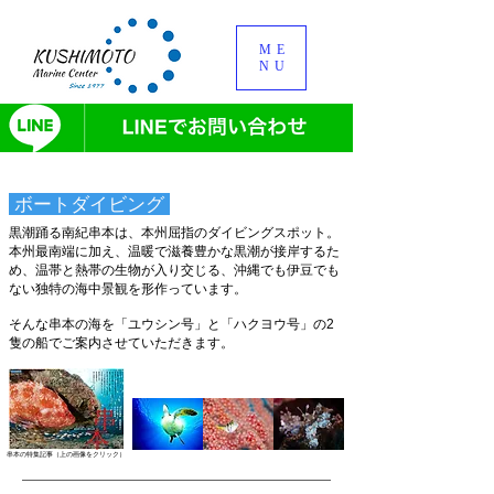
ME
NU
​
ボートダイビング
黒潮踊る南紀串本は、本州屈指のダイビングスポット。
本州最南端に加え、温暖で滋養豊かな黒潮が接岸するた
め、
温帯と熱帯の生物が入り交じる、沖縄でも伊豆でも
ない独特の海中景観を形作っています。
​そんな串本の海を「ユウシン号」と「ハクヨウ号」の2
隻の船でご案内させていただきます。
串本の特集記事（上の​画像をクリック）