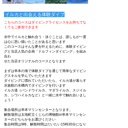
​ イルカと出会える体験ダイブ
こちらのコースはダイビングライセンスをお持ちでな
くてもご参加できます
水中でイルカと触れ合う・泳ぐことは、誰しもが一度
は心に思い描いたことがあると思います
このコースはそんな夢を叶えるために、体験ダイビン
グと当店人気の企画「ドルフィンダイビング」を組み
合わ
せた当店オリジナルのコースとなります
まずは串本の海で体験ダイブを通じて簡単なダイビン
グスキルを学んでいただきます
ダイビングに慣れていただいたら、イルカ達が暮らす
水族館の水槽内でダイビングを行います
イルカ達（バンドウイルカ、マダライルカ、スジイル
カ、シワハイルカなど）と一緒に水中で触れ合いまし
ょう！
集合場所は串本マリンセンターとなります。
解散場所は太地町立くじらの博物館or串本マリンセン
ターのどちらかをお選びください
集合時間は9時、解散時間はだいたい15時30分になり