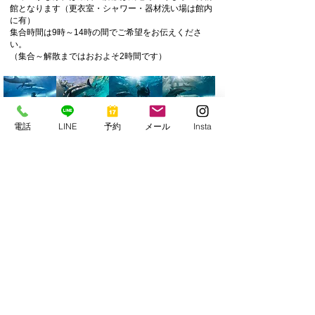
館​​となります（更衣室・シャワー・器材洗い場は館内
に有）
集合時間は9時～14時の間でご希望をお伝えくださ
い。
（集合～解散まではおおよそ2時間です）
電話
LINE
予約
メール
Insta
​ タイドプールガイド ​
タイドプールは「しおだまり」ともいい、「干潮時」
に磯などのすきまに できる水たまりのことをいいま
す。
そんなタイドプールに暮らす生き物を観察・撮影する
コースとなります。
普段のダイビングでは見ることができない生物・環境
を中心に撮影していただきます。​
※ダイビングライセンス不要。
※海は荒れても開催できますが雨天は開催できない場
合がございます。
またリクエストを頂いても事前に他の予定が入って