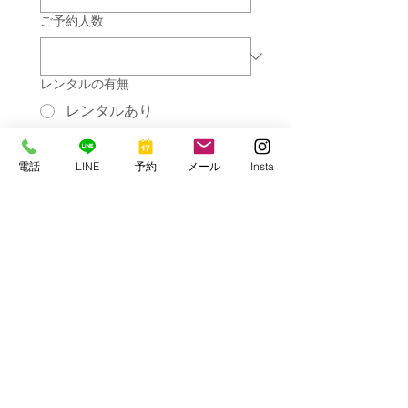
ご予約人数
レンタルの有無
レンタルあり
レンタルなし
その他ご質問やリクエストなど（な
電話
LINE
予約
メール
Insta
んでもお気軽にご記入ください）
送信
串本マリンセンター
〒649-3503