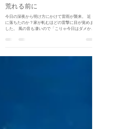
2023年3月2日
読了時間: 1分
荒れる前に
今日の深夜から明け方にかけて雷雨が襲来。 近く
に落ちたのか？家が軋むほどの雷撃に目が覚めま
した。 風の音も凄いので「こりゃ今日はダメか」
とクローズを覚悟しましたが、意外にも朝一は海
が落ち着いていてのでとりあえず荒れてくる前に1
本だけボート出せました。...