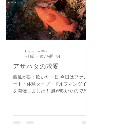
ゼ」 専門家の方から教えていただいた
このハゼの詳細を列挙します ・南方種
のクモハゼで稀種 ・国内で安定的に生
息が確認できているのは西表島のトゥ
ドゥマリ浜のみ ・生息地環境の悪化や
生息地が限定的であることから，環境
省版海洋生物レッドリストでは準絶滅
kmcscuba1977
危惧に選定されている ・シジミハゼの
6 日前
読了時間: 1分
自然界における産卵・保育の記録は今
アザハタの求愛
回が初記録である ・今回の発見が、串
本沿岸で本種が再生産している可能性
西風が良く吹いた一日 今日はファンボ
を示す知見であるとのことで、論文に
ート・体験ダイブ・ドルフィンダイブ
掲載していただけることになった シジ
を開催しました！ 風が吹いたので外洋
ミハゼと卵 思いのほか珍しい生物で正
行きは中止にして、その分浅場でのん
直驚いてます
びり黒潮の恵みを楽しんでいただきま
した 浅場は透明度＆水温が抜群！マジ
で沖縄です。 ゲスト様から動画いただ
いてるので、後ほどSNSで公開させて