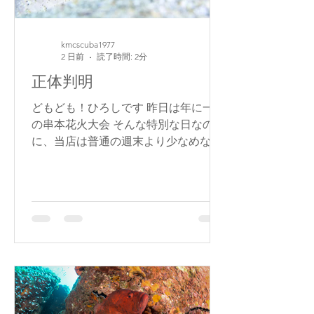
kmcscuba1977
2 日前
読了時間: 2分
正体判明
どもども！ひろしです 昨日は年に一回
の串本花火大会 そんな特別な日なの
に、当店は普通の週末より少なめな客
入り なぜかイベント事にはトコトン弱
い当店です そんな今日はボートとドル
フィンの2本立て 写真も動画もないの
で、先日僕が撮影した謎のハゼの正体
が判明したのでご紹介させていただき
ます（SNSではすでに公開済みです
が…） 謎のハゼ 写真は7月末に中黒礁
にて発見＆撮影しました 図鑑に載って
ないので、専門家に確認したところ、
ハゼの正体が判明 名前は「シジミハ