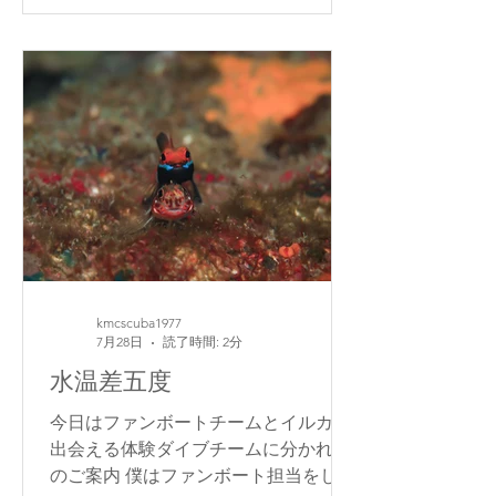
いただきますね～ 透明度20m 水温28
度 （浅場のコンデションです） では
ゲスト様から頂いた写真です 雄が雌の
お腹を突き上げるような行動をとって
いました きっと求愛・産卵誘導行動で
はないかと思います 雌の腹部が真っ白
に変色してます 婚姻色・興奮色ではな
いかな？ ダイバーが近づいても、こん
な感じで行動は激しくなっていきまし
た ハタの仲間は日没前後の産卵 今日
するのかな？ 明日は久しぶりにガイド
ないから見に行ってみようかな 明日は
kmcscuba1977
ショップ様だけご案内です ではまた～
7月28日
読了時間: 2分
串本マリンセンター
水温差五度
https://www.kmcscuba1977.com/
今日はファンボートチームとイルカと
出会える体験ダイブチームに分かれて
のご案内 僕はファンボート担当をしな