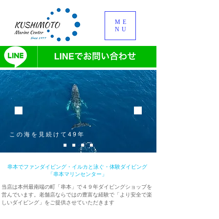
ME
NU
​この海を見続けて49年
串本でファンダイビング・イルカと泳ぐ・体験ダイビング
「串本マリンセンター」
当店は本州最南端の町「串本」で４９年ダイビングショップを
営んでいます。
老舗店ならではの豊富な経験で「より安全で楽
しいダイビング」をご提供させていただきます