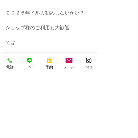
２０２６年イルカ初めしないかい？
ショップ様のご利用も大歓迎
では
串本マリンセンター
https://www.kmcscuba1977.com/
電話
LINE
予約
メール
Insta
すべて表示
最新記事