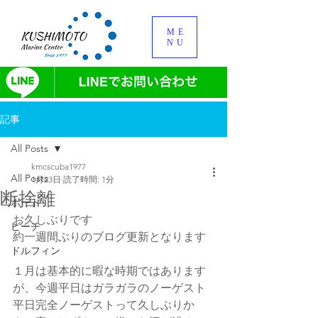
ME
NU
記事
All Posts
kmcscuba1977
All Posts
1月23日
読了時間: 1分
断捨離
ボート
お久しぶりです
ビーチ
約一週間ぶりのブログ更新となります
ドルフィン
１月は基本的に暇な時期ではあります
が、今週平日はガラガラのノーゲスト
平日完全ノーゲストって久しぶりか