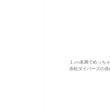
１cm未満でめっち
赤松ダイバーズの赤