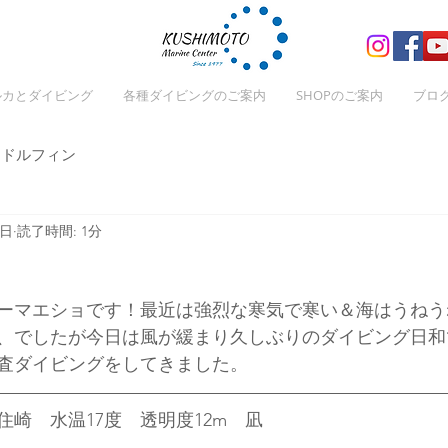
ルカとダイビング
各種ダイビングのご案内
SHOPのご案内
ブロ
ドルフィン
6日
読了時間: 1分
ーマエショです！最近は強烈な寒気で寒い＆海はうねう
、でしたが今日は風が緩まり久しぶりのダイビング日和
査ダイビングをしてきました。
崎　水温17度　透明度12m　凪