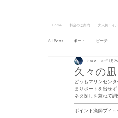
Home
料金のご案内
大人気！イ
All Posts
ボート
ビーチ
ｋｍｃ staff
1月2
久々の凪
どうもマリンセンタ
まりボートを出せず
ネタ探しを兼ねて調
ポイント漁師ブイ～住