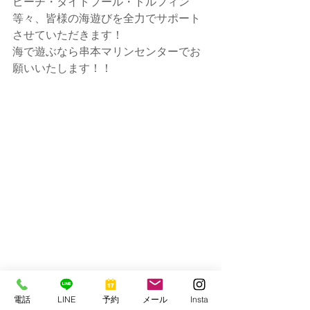
ビーチ・タイドプール・ドルフィン
等々、皆様の海遊びを全力でサポート
させていただきます！
海で遊ぶなら串本マリンセンターでお
願いいたします！！
明日も3ボート予定です。
電話
LINE
予約
メール
Insta
ではまた！