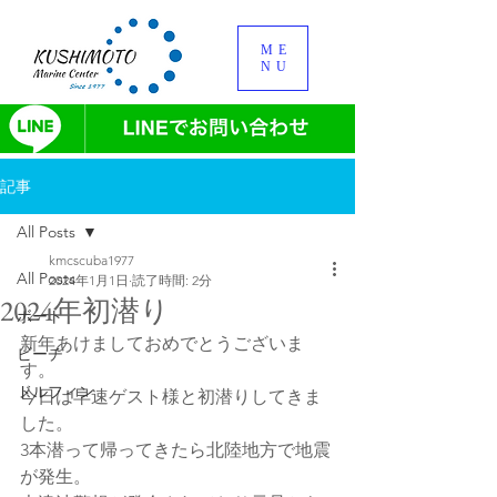
ME
NU
記事
All Posts
kmcscuba1977
All Posts
2024年1月1日
読了時間: 2分
2024年初潜り
ボート
新年あけましておめでとうございま
ビーチ
す。
ドルフィン
今日は早速ゲスト様と初潜りしてきま
した。
3本潜って帰ってきたら北陸地方で地震
が発生。