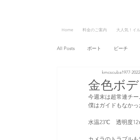
Home
料金のご案内
大人気！イ
All Posts
ボート
ビーチ
kmcscuba1977
202
金色ボデ
今週末は超常連チー
僕はガイドもなかっ
水温23℃　透明度12
カメラのトラブルも