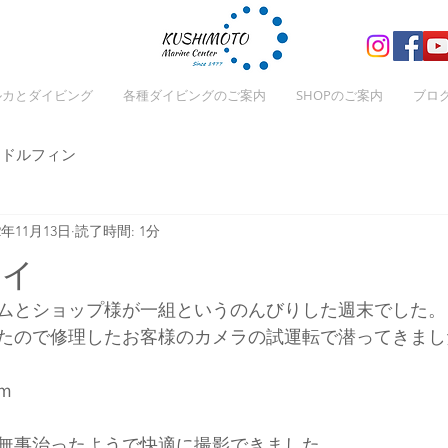
ルカとダイビング
各種ダイビングのご案内
SHOPのご案内
ブロ
ドルフィン
2年11月13日
読了時間: 1分
ィ
ムとショップ様が一組というのんびりした週末でした。
たので修理したお客様のカメラの試運転で潜ってきまし
ｍ
無事治ったようで快適に撮影できました。