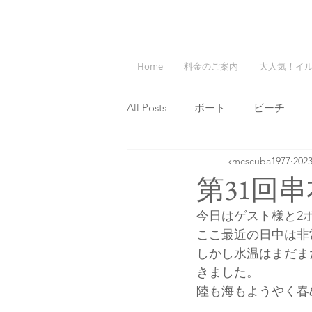
Home
料金のご案内
大人気！イ
All Posts
ボート
ビーチ
kmcscuba1977
20
第31回
今日はゲスト様と2
ここ最近の日中は非
しかし水温はまだま
きました。
陸も海もようやく春