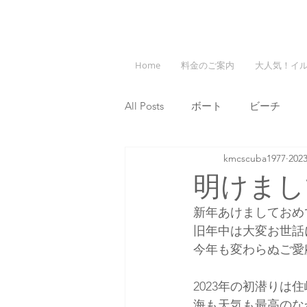
Home
料金のご案内
大人気！イ
All Posts
ボート
ビーチ
kmcscuba1977
20
明けまし
新年あけましておめ
旧年中は大変お世話
今年も変わらぬご愛
2023年の初潜りは
海も天気も最高のな