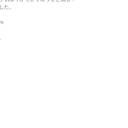
した。
ｍ
。