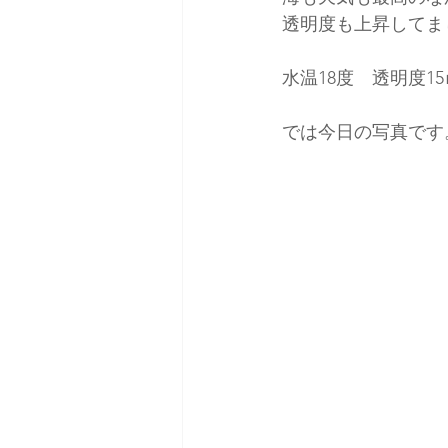
透明度も上昇してま
水温18度　透明度15
では今日の写真です