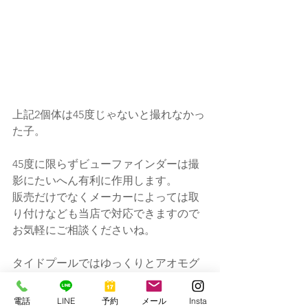
上記2個体は45度じゃないと撮れなかっ
た子。
45度に限らずビューファインダーは撮
影にたいへん有利に作用します。
販売だけでなくメーカーによっては取
り付けなども当店で対応できますので
お気軽にご相談くださいね。
タイドプールではゆっくりとアオモグ
サがはがれてきています。
緑抜きが撮りたい方は4月中がオススメ
電話
LINE
予約
メール
Insta