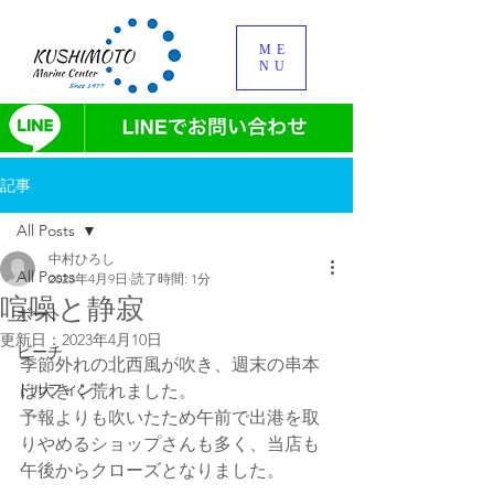
ME
NU
記事
All Posts
中村ひろし
All Posts
2023年4月9日
読了時間: 1分
喧噪と静寂
ボート
更新日：
2023年4月10日
ビーチ
季節外れの北西風が吹き、週末の串本
ドルフィン
は大きく荒れました。
予報よりも吹いたため午前で出港を取
りやめるショップさんも多く、当店も
午後からクローズとなりました。