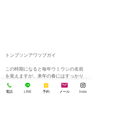
トンプソンアワツブガイ
この時期になると毎年ウミウシの名前
を覚えますが、来年の春にはすっかり
リセットされております。
電話
LINE
予約
メール
Insta
今日と明日は寒波による時化によりク
ローズ。
今のところ週末は潜れそうです。
ではまた～