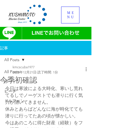
ME
NU
記事
All Posts
kmcscuba1977
All Posts
2023年12月21日
読了時間: 1分
今季初確認
ボート
今日は寒波による大時化、寒いし荒れ
ビーチ
てるしでノーゲストでも潜りに行く気
ドルフィン
力が湧いてきません。
休みとあらばどんなに海が時化てても
潜りに行ってたあの頃が懐かしい。
今はあのころに得た財産（経験）をフ