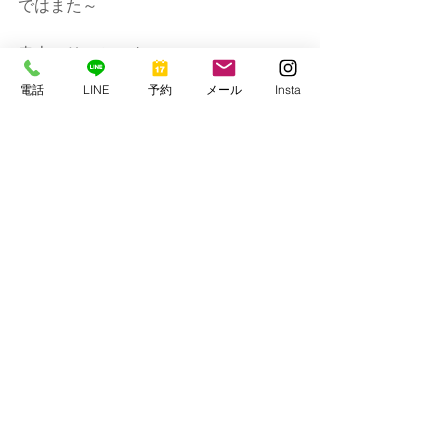
ではまた～
串本マリンセンター
https://www.kmcscuba1977.com/
電話
LINE
予約
メール
Insta
すべて表示
最新記事