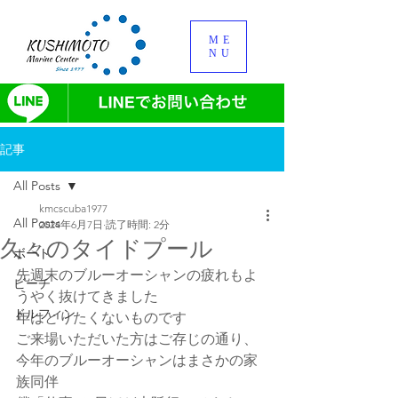
ME
NU
記事
All Posts
kmcscuba1977
All Posts
2024年6月7日
読了時間: 2分
久々のタイドプール
ボート
先週末のブルーオーシャンの疲れもよ
ビーチ
うやく抜けてきました
ドルフィン
年はとりたくないものです
ご来場いただいた方はご存じの通り、
今年のブルーオーシャンはまさかの家
族同伴