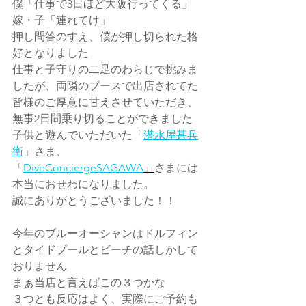
僕「仕事で3日ほど大阪行ってくる」
嫁・子「連れてけ」
押し問答のすえ、僕が押し切られた格
好となりました
仕事と子守りの二足のわらじで挑みま
したが、両隣のブースで出店されてた
皆様のご厚意に甘えさせていただき、
無事2日間乗り切ることができました
子供と遊んでいただいた「
潜水屋甚兵
衛
」さま、
「
DiveConciergeSAGAWA
」
さまには
本当におせわになりました。
誠にありがとうございました！！
今年のブルーオーシャンはドルフィン
とタイドプールとビーチの話しかして
おりません
まぁ当店と言えばこの３つかな
３つとも反応はよく、実際にご予約も