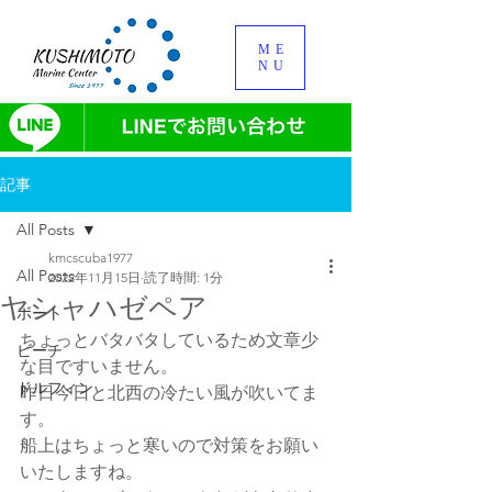
ME
NU
記事
All Posts
kmcscuba1977
All Posts
2022年11月15日
読了時間: 1分
ヤシャハゼペア
ボート
ちょっとバタバタしているため文章少
ビーチ
な目ですいません。
ドルフィン
昨日今日と北西の冷たい風が吹いてま
す。
船上はちょっと寒いので対策をお願い
いたしますね。