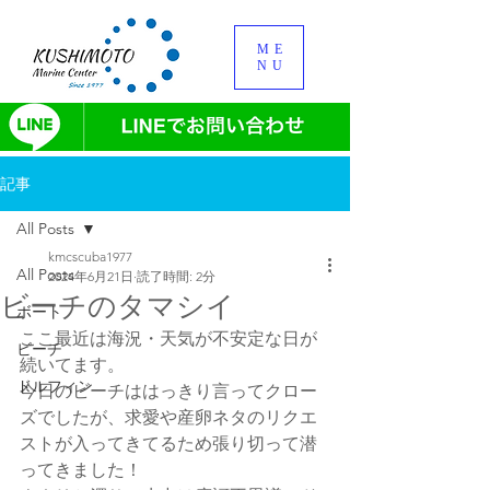
ME
NU
記事
All Posts
kmcscuba1977
All Posts
2024年6月21日
読了時間: 2分
ビーチのタマシイ
ボート
ここ最近は海況・天気が不安定な日が
ビーチ
続いてます。
ドルフィン
今日のビーチははっきり言ってクロー
ズでしたが、求愛や産卵ネタのリクエ
ストが入ってきてるため張り切って潜
ってきました！