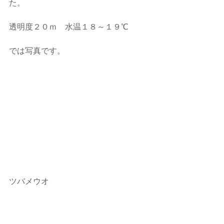
た。
透明度２０ｍ　水温１８～１９℃
では写真です。
ツバメウオ