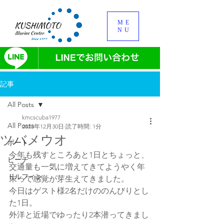
ME
NU
記事
All Posts
kmcscuba1977
All Posts
2023年12月30日
読了時間: 1分
ツバメウオ
ボート
今年も残すところあと1日とちょっと、
ビーチ
交通量も一気に増えてきてようやく年
ドルフィン
末って感覚が芽生えてきました。
今日はゲスト様2名だけののんびりとし
た1日。
外洋と近場でゆったり2本潜ってきまし