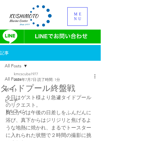
ME
NU
記事
All Posts
kmcscuba1977
All Posts
2024年7月7日
読了時間: 1分
タイドプール終盤戦
ボート
今日はゲスト様より急遽タイドプール
ビーチ
のリクエスト。
ドルフィン
真上からは午後の日差しをふんだんに
浴び、真下からはジリジリと焦げるよ
うな地熱に焼かれ、まるでトースター
に入れられた状態で２時間の撮影に挑