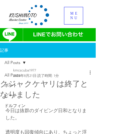
ME
NU
記事
All Posts
kmcscuba1977
All Posts
2023年8月21日
読了時間: 1分
クジャクケヤリは終了と
ボート
なりました
ビーチ
ドルフィン
今日は抜群のダイビング日和となりま
した。
透明度も回復傾向にあり、ちょっと浮