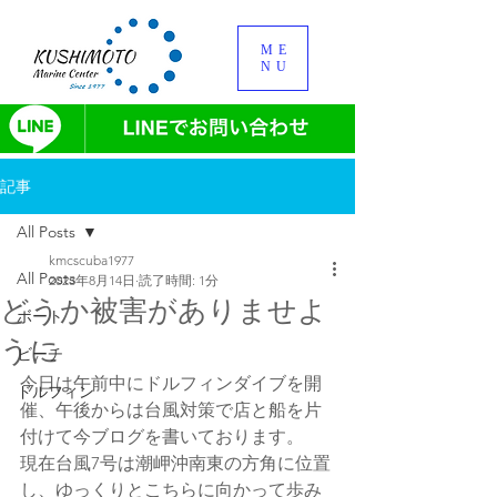
ME
NU
記事
All Posts
kmcscuba1977
All Posts
2023年8月14日
読了時間: 1分
どうか被害がありませよ
ボート
うに
ビーチ
今日は午前中にドルフィンダイブを開
ドルフィン
催、午後からは台風対策で店と船を片
付けて今ブログを書いております。
現在台風7号は潮岬沖南東の方角に位置
し、ゆっくりとこちらに向かって歩み