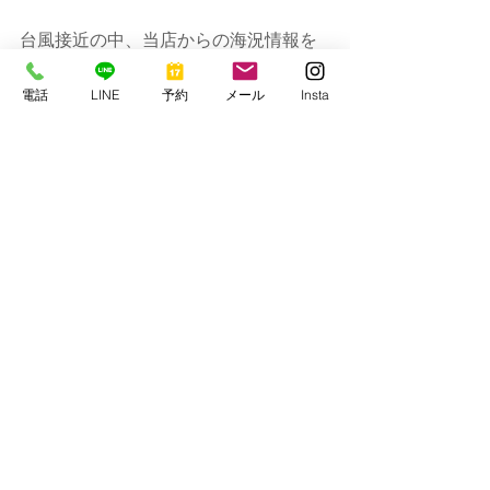
台風接近の中、当店からの海況情報を
信じてお越しいただいた皆様には感謝
です！！
電話
LINE
予約
メール
Insta
誠にありがとうございました！
またのお越しお待ちしております！！
串本マリンセンター
https://www.kmcscuba1977.com/
すべて表示
最新記事