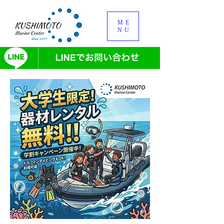
ME
NU