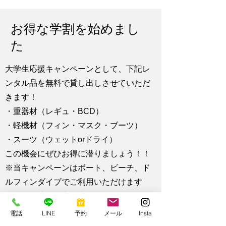
​お得な学割を始めまし
た
大学生応援キャンペーンとして、下記レ
ンタル品を無料で貸し出しさせていただ
きます！
・重器材（レギュ・BCD）
・軽機材（フィン・マスク・ブーツ）
・スーツ（ウェットorドライ）
この機会にぜひお得に潜りましょう！！
※当キャンペーンはボート、ビーチ、ド
ルフィンダイブでご利用いただけます
※ご予約時にお申し込みください
※無料提供分は当店在庫のレンタル品に
電話
LINE
予約
メール
Insta
限ります