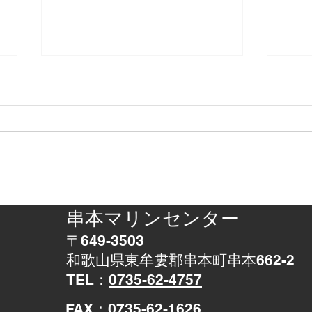
正体判明
アザ
串本マリンセンター
〒649-3503
和歌山県東牟婁郡串本町串本662-2
TEL：
0735-62-4757
​FAX：0735-62-1626