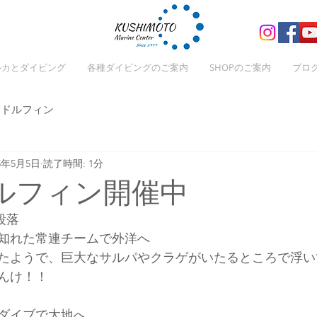
ルカとダイビング
各種ダイビングのご案内
SHOPのご案内
ブロ
ドルフィン
25年5月5日
読了時間: 1分
ルフィン開催中
段落
知れた常連チームで外洋へ
たようで、巨大なサルパやクラゲがいたるところで浮い
んけ！！
ダイブで太地へ