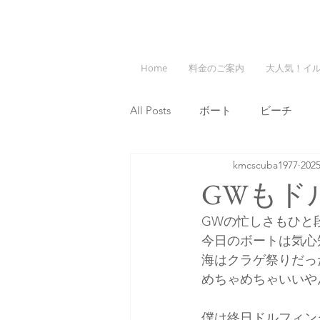
Home
料金のご案内
大人気！イ
All Posts
ボート
ビーチ
kmcscuba1977
20
GWもド
GWの忙しさもひと
今日のボートは気心
海はクラゲ祭りだっ
めちゃめちゃいいや
僕は終日ドルフィン