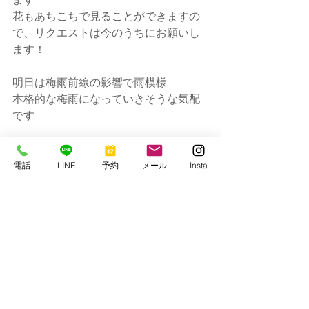
花もあちこちで見ることができますの
で、リクエストは今のうちにお願いし
ます！
明日は梅雨前線の影響で雨模様
本格的な梅雨になっていきそうな気配
です
ではまた！！
電話
LINE
予約
メール
Insta
串本マリンセンター
https://www.kmcscuba1977.com/
すべて表示