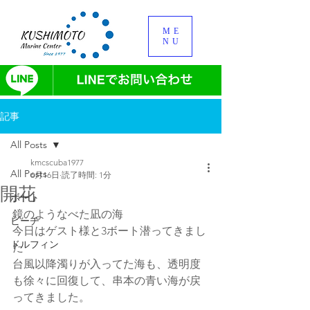
ME
NU
記事
All Posts
kmcscuba1977
All Posts
6月16日
読了時間: 1分
開花
ボート
鏡のようなべた凪の海
ビーチ
今日はゲスト様と3ボート潜ってきまし
ドルフィン
た
台風以降濁りが入ってた海も、透明度
も徐々に回復して、串本の青い海が戻
ってきました。