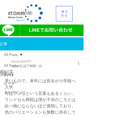
ME
NU
記事
All Posts
kmcscuba1977
All Posts
5月28日
読了時間: 1分
卵活
ボート
早いもので、来年には長女が小学校へ
ビーチ
入学
ドルフィン
今はラン活という言葉もあるくらい、
ランドセル商戦は僕が子供のころとは
比べ物にならないほど過熱しており、
色のバリエーションも無数に存在して