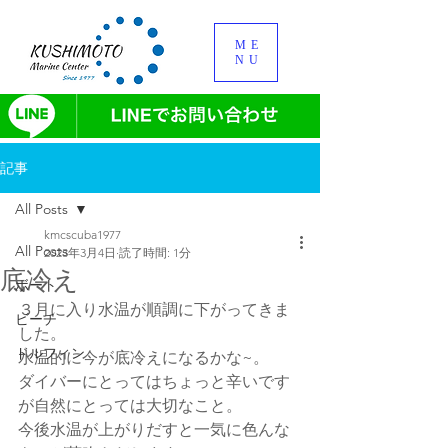
ME
NU
記事
All Posts
kmcscuba1977
All Posts
2023年3月4日
読了時間: 1分
底冷え
ボート
３月に入り水温が順調に下がってきま
ビーチ
した。
ドルフィン
水温的に今が底冷えになるかな~。
ダイバーにとってはちょっと辛いです
が自然にとっては大切なこと。
今後水温が上がりだすと一気に色んな