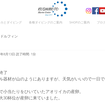
ルカとダイビング
各種ダイビングのご案内
SHOPのご案内
ブロ
ドルフィン
24年8月13日
読了時間: 1分
終了
ル器材が山のようにありますが、天気がいいので一日で
で小当たりをひいていたアオリイカの産卵。
大30杯位が産卵に来ていました。