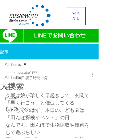
ME
NU
記事
All Posts
kmcscuba1977
All Posts
5月8日
読了時間: 2分
大捜索
ボート
今朝は娘が珍しく早起きして、玄関で
ビーチ
「早く行こう」と催促してくる
ドルフィン
それもそのはず、本日のこども園は
「田んぼ探検イベント」の日
なんでも、田んぼで生物採取や観察を
して遊ぶらしい