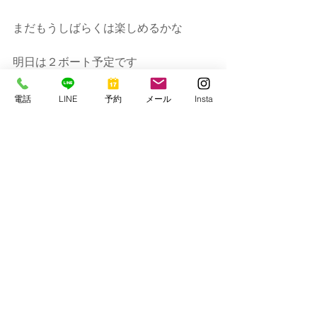
まだもうしばらくは楽しめるかな
明日は２ボート予定です
ではまた！
電話
LINE
予約
メール
Insta
串本マリンセンター
https://www.kmcscuba1977.com/