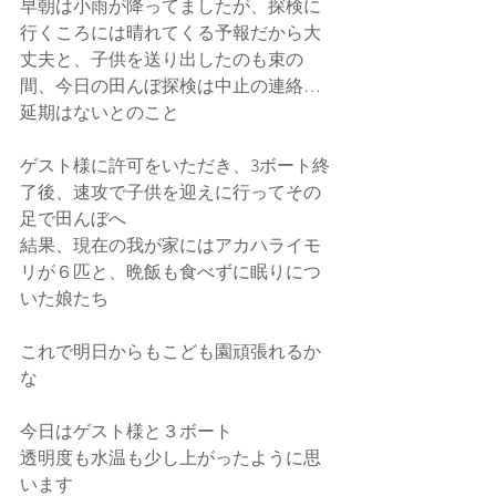
早朝は小雨が降ってましたが、探検に
行くころには晴れてくる予報だから大
丈夫と、子供を送り出したのも束の
間、今日の田んぼ探検は中止の連絡…
延期はないとのこと
ゲスト様に許可をいただき、3ボート終
了後、速攻で子供を迎えに行ってその
足で田んぼへ
結果、現在の我が家にはアカハライモ
リが６匹と、晩飯も食べずに眠りにつ
いた娘たち
これで明日からもこども園頑張れるか
な
今日はゲスト様と３ボート
透明度も水温も少し上がったように思
います