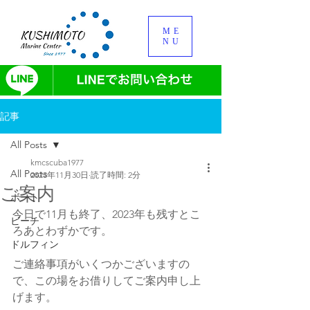
ME
NU
記事
All Posts
kmcscuba1977
All Posts
2023年11月30日
読了時間: 2分
ご案内
ボート
今日で11月も終了、2023年も残すとこ
ビーチ
ろあとわずかです。
ドルフィン
ご連絡事項がいくつかございますの
で、この場をお借りしてご案内申し上
げます。