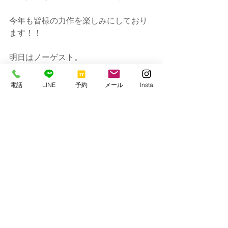
今年も皆様の力作を楽しみにしており
ます！！
明日はノーゲスト。
陸仕事が残っているので潜りはお預
け。
電話
LINE
予約
メール
Insta
なかなかカメラもっての調査ダイブす
る暇がないねー。
週末は今のところめっちゃ暇です。
急なご参加大歓迎です！！
ではまた～。
串本マリンセンター
https://www.kmcscuba1977.com/