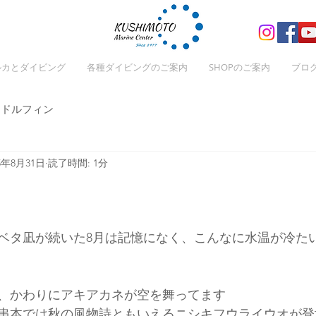
ルカとダイビング
各種ダイビングのご案内
SHOPのご案内
ブロ
ドルフィン
25年8月31日
読了時間: 1分
ベタ凪が続いた8月は記憶になく、こんなに水温が冷た
、かわりにアキアカネが空を舞ってます
串本では秋の風物詩ともいえるニシキフウライウオが登