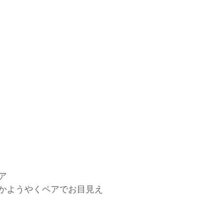
ア
かようやくペアでお目見え