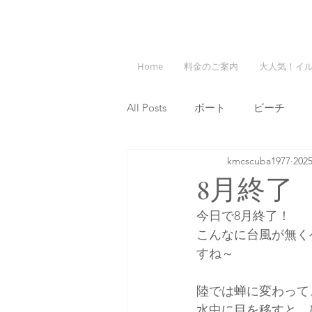
Home
料金のご案内
大人気！イ
All Posts
ボート
ビーチ
kmcscuba1977
20
8月終了
今日で8月終了！
こんなに台風が無く
すね～
陸では蝉に変わって
水中に目を移すと、