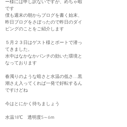
ー様には申し訳ないですが、めちゃ暇
です
僕も週末の朝からブログを書く始末、
昨日ブログをさぼったので昨日のダイ
ビングのことをご紹介します
５月２３日はゲスト様とボートで潜っ
てきました。
水中はなかなかパンチの効いた環境と
なっております
春濁りのような暗さと水温の低さ…黒
潮さえ入ってくれば一発で好転するん
ですけどね
今はとにかく待ちましょう
水温18℃　透明度5～6ｍ