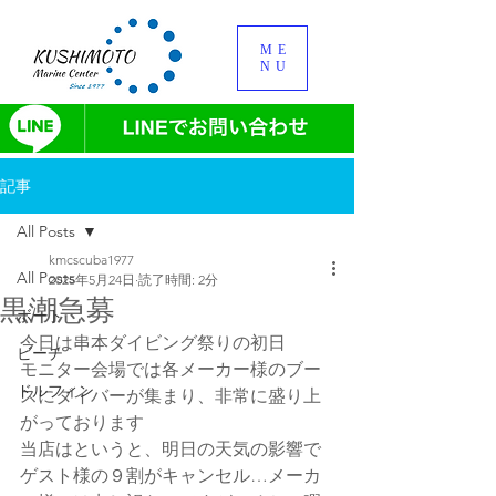
ME
NU
記事
All Posts
kmcscuba1977
All Posts
2025年5月24日
読了時間: 2分
黒潮急募
ボート
今日は串本ダイビング祭りの初日
ビーチ
モニター会場では各メーカー様のブー
ドルフィン
スにダイバーが集まり、非常に盛り上
がっております
当店はというと、明日の天気の影響で
ゲスト様の９割がキャンセル…メーカ