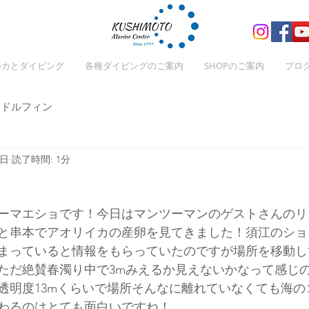
ルカとダイビング
各種ダイビングのご案内
SHOPのご案内
ブロ
ドルフィン
5日
読了時間: 1分
ーマエショです！今日はマンツーマンのゲストさんのリ
と串本でアオリイカの産卵を見てきました！須江のショ
まっていると情報をもらっていたのですが場所を移動し
ただ絶賛春濁り中で3mみえるか見えないかなって感じ
度透明度13mくらいで場所そんなに離れていなくても海
わるのはとても面白いですね！