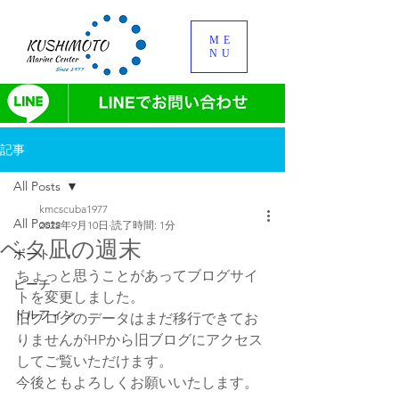
ME
NU
記事
All Posts
kmcscuba1977
All Posts
2022年9月10日
読了時間: 1分
ベタ凪の週末
ボート
ちょっと思うことがあってブログサイ
ビーチ
トを変更しました。
ドルフィン
旧ブログのデータはまだ移行できてお
りませんがHPから旧ブログにアクセス
してご覧いただけます。
今後ともよろしくお願いいたします。