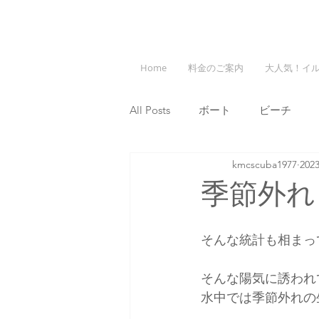
Home
料金のご案内
大人気！イ
All Posts
ボート
ビーチ
kmcscuba1977
20
季節外れ
そんな統計も相まっ
そんな陽気に誘われ
水中では季節外れの