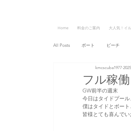
Home
料金のご案内
大人気！イ
All Posts
ボート
ビーチ
kmcscuba1977
20
フル稼働
GW前半の週末
今日はタイドプール
僕はタイドとボート
皆様とても喜んでい