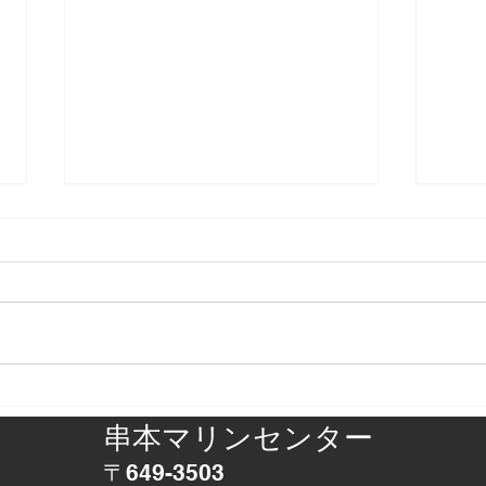
正体判明
アザ
串本マリンセンター
〒649-3503