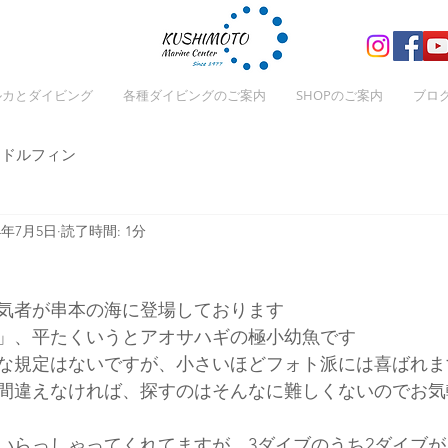
ルカとダイビング
各種ダイビングのご案内
SHOPのご案内
ブロ
ドルフィン
24年7月5日
読了時間: 1分
気者が串本の海に登場しております
」、平たくいうとアオサハギの極小幼魚です
な規定はないですが、小さいほどフォト派には喜ばれま
間違えなければ、探すのはそんなに難しくないのでお気
いらっしゃってくれてますが、3ダイブのうち2ダイブ