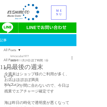
ME
NU
記事
All Posts
kmcscuba1977
All Posts
2025年11月29日
読了時間: 1分
11月最後の週末
ボート
今週末はショップ様のご利用が多く、
ビーチ
お店はほぼほぼ満員
ドルフィン
チャージが間に合わないので、今日は
残業でエアチャージ確定です
海は昨日の時化で透明度が悪くなって