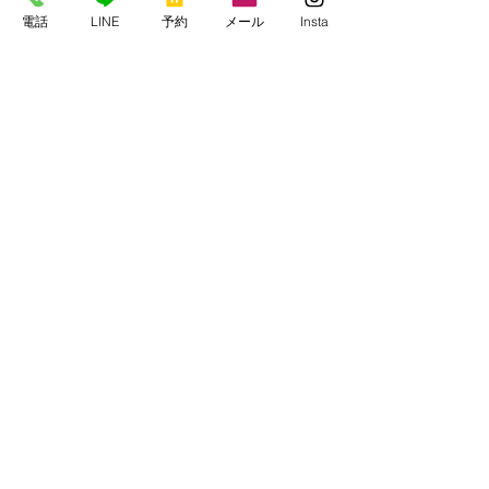
串本マリンセンター
電話
LINE
予約
メール
Insta
https://www.kmcscuba1977.com/
すべて表示
最新記事