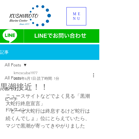
ME
NU
記事
All Posts
kmcscuba1977
All Posts
2025年6月1日
読了時間: 1分
黒潮接近！！
ボート
ニュースサイトなどでよく見る「黒潮
ビーチ
大蛇行終息宣言」
ドルフィン
「どーせ大蛇行は終息するけど蛇行は
続くんでしょ」位にとらえていたら、
マジで黒潮が寄ってきやがりました