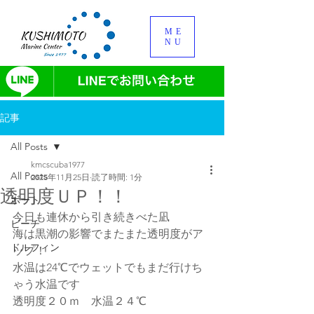
ME
NU
記事
All Posts
kmcscuba1977
All Posts
2025年11月25日
読了時間: 1分
透明度ＵＰ！！
ボート
今日も連休から引き続きべた凪
ビーチ
海は黒潮の影響でまたまた透明度がア
ドルフィン
ップ！
水温は24℃でウェットでもまだ行けち
ゃう水温です
透明度２０ｍ　水温２４℃