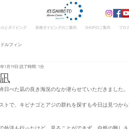
ルカとダイビング
各種ダイビングのご案内
SHOPのご案内
ブロ
ドルフィン
25年1月19日
読了時間: 1分
凪
終日べた凪の良き海況のなか潜らせていただきました。
ストで、キビナゴとアジの群れを探すも今日は見つから
で外洋も行ったけど、見ることができず、自然の難しさ