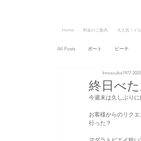
Home
料金のご案内
大人気！イ
All Posts
ボート
ビーチ
kmcscuba1977
20
終日べた
今週末は久しぶりに
お客様からのリクエ
行った？
マダラトビエイ狙い