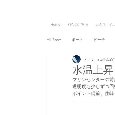
Home
料金のご案内
大人気！イ
All Posts
ボート
ビーチ
ｋｍｃ staff
202
水温上昇
マリンセンターの前
透明度も少しずつ回
ポイント備前、住崎（