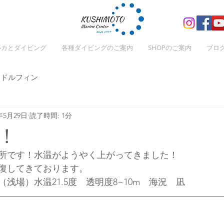
ルカとダイビング
各種ダイビングのご案内
SHOPのご案内
ブロ
ドルフィン
5年5月29日
読了時間: 1分
！
所です！水温がようやく上がってきました！
復してきております。
浅場）水温21.5度　透明度8~10m　海況　凪