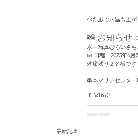
べた凪で水温も上が
📸 お知ら
水中写真
むらいさち
📅 
日程
：
2025年6月
残席残り２名様です
串本マリンセンター
最新記事