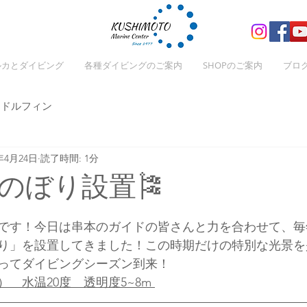
ルカとダイビング
各種ダイビングのご案内
SHOPのご案内
ブロ
ドルフィン
5年4月24日
読了時間: 1分
のぼり設置🎏
です！今日は串本のガイドの皆さんと力を合わせて、毎
り」を設置してきました！この時期だけの特別な光景を
ってダイビングシーズン到来！
　水温20度　透明度5~8m 