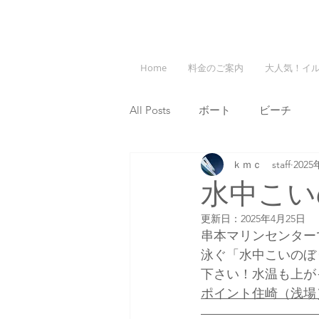
Home
料金のご案内
大人気！イ
All Posts
ボート
ビーチ
ｋｍｃ staff
202
水中こい
更新日：
2025年4月25日
串本マリンセンター
泳ぐ「水中こいのぼ
下さい！水温も上が
ポイント住崎（浅場）