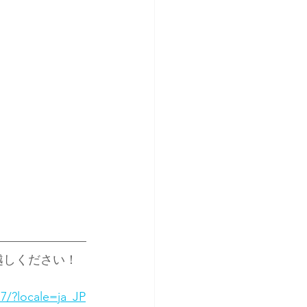
越しください！
7/?locale=ja_JP