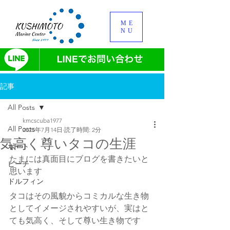
ME
NU
記事
All Posts
kmcscuba1977
All Posts
2025年7月14日
読了時間: 2分
気高く尊いタコの生涯
ボート
たまには真面目にブログを書きたいと
ビーチ
思います
ドルフィン
タコはその風貌からコミカルな生き物
としてイメージされやすいが、実はと
ても気高く、そして尊い生き物です