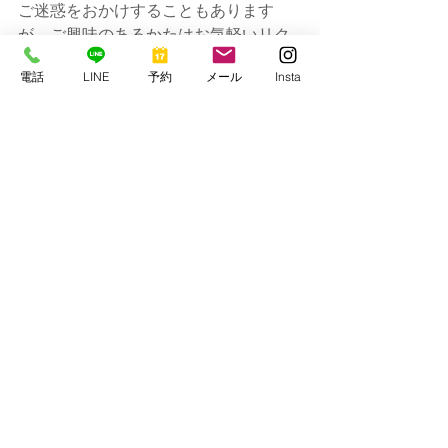
ご迷惑をおかけすることもあります
が、ご興味のあるかたはお気軽いリク
エストくださいね！！
電話
LINE
予約
メール
Insta
では今日はこの辺で
串本マリンセンター
https://www.kmcscuba1977.com/