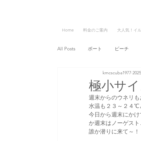
Home
料金のご案内
大人気！イ
All Posts
ボート
ビーチ
kmcscuba1977
20
極小サイ
週末からのウネリも
水温も２３～２４℃
今日から週末にかけ
か週末はノーゲスト
誰か潜りに来て～！