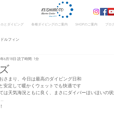
ルカとダイビング
各種ダイビングのご案内
SHOPのご案内
ブロ
ドルフィン
25年6月18日
読了時間: 1分
ズ
おさまり、今日は最高のダイビング日和
と安定して暖かくウェットでも快適です
ては天気海況ともに良く、まさにダイバーほいほいの状
…
！