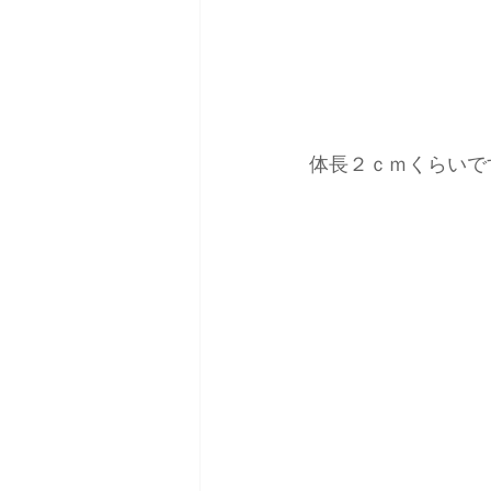
体長２ｃｍくらいで