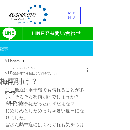
ME
NU
記事
All Posts
kmcscuba1977
All Posts
2024年7月16日
読了時間: 1分
梅雨明け？
ボート
ここ最近は雨予報でも晴れることが多
ビーチ
い、そろそろ梅雨明けでしょうか？
ドルフィン
今日も雨予報だったはずだよな？
じめじめとしためっちゃ暑い夏日にな
りました。
皆さん熱中症にはくれぐれも気をつけ