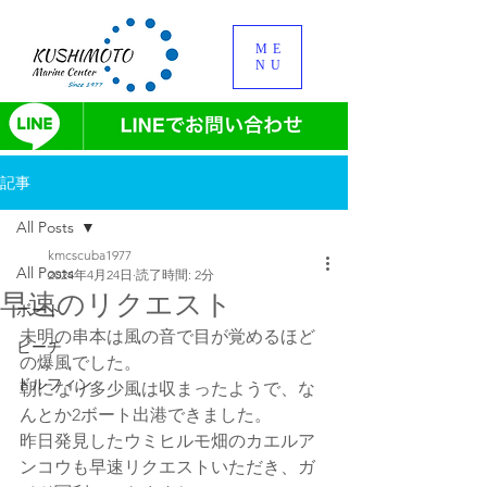
ME
NU
記事
All Posts
kmcscuba1977
All Posts
2024年4月24日
読了時間: 2分
早速のリクエスト
ボート
未明の串本は風の音で目が覚めるほど
ビーチ
の爆風でした。
ドルフィン
朝になり多少風は収まったようで、な
んとか2ボート出港できました。
昨日発見したウミヒルモ畑のカエルア
ンコウも早速リクエストいただき、ガ