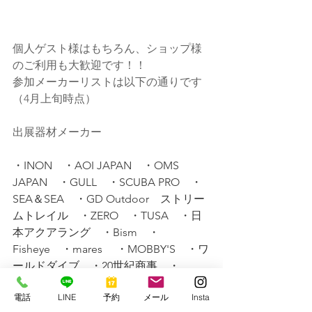
個人ゲスト様はもちろん、ショップ様
のご利用も大歓迎です！！
参加メーカーリストは以下の通りです
（4月上旬時点）
出展器材メーカー　
・INON　・AOI JAPAN　・OMS 
JAPAN　・GULL　・SCUBA PRO　・
SEA＆SEA　・GD Outdoor　ストリー
ムトレイル　・ZERO　・TUSA　・日
本アクアラング　・Bism　・
Fisheye　・mares 　・MOBBY'S　・ワ
ールドダイブ　・20世紀商事　・
Seven Seas Planet
電話
LINE
予約
メール
Insta