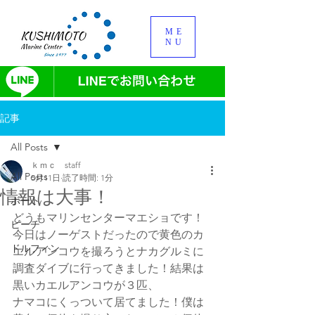
ME
NU
記事
All Posts
ｋｍｃ staff
All Posts
5月11日
読了時間: 1分
情報は大事！
ボート
どうもマリンセンターマエショです！
ビーチ
今日はノーゲストだったので黄色のカ
ドルフィン
エルアンコウを撮ろうとナカグルミに
調査ダイブに行ってきました！結果は
黒いカエルアンコウが３匹、
ナマコにくっついて居てました！僕は