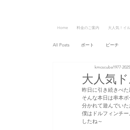
Home
料金のご案内
大人気！イ
All Posts
ボート
ビーチ
kmcscuba1977
20
大人気ド
昨日に引き続きべた
そんな本日は串本ボ
分かれて遊んでいた
僕はドルフィンチー
したね～