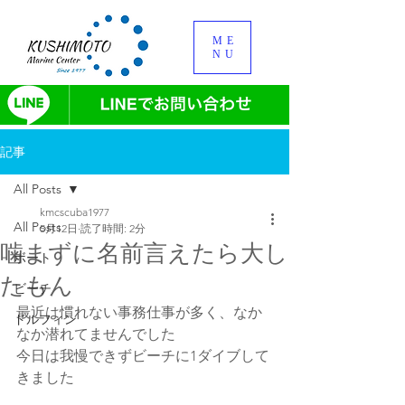
ME
NU
記事
All Posts
kmcscuba1977
All Posts
5月12日
読了時間: 2分
噛まずに名前言えたら大し
ボート
たもん
ビーチ
最近は慣れない事務仕事が多く、なか
ドルフィン
なか潜れてませんでした
今日は我慢できずビーチに1ダイブして
きました