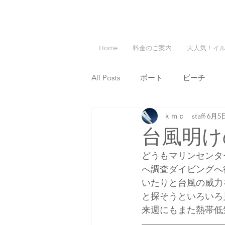
Home
料金のご案内
大人気！イ
All Posts
ボート
ビーチ
ｋｍｃ staff
6月5
台風明け
どうもマリンセンタ
へ調査ダイビングへ
いたりと台風の威力
と探そうといろいろ
来週にもまた熱帯低