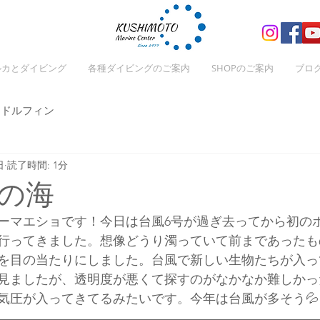
ルカとダイビング
各種ダイビングのご案内
SHOPのご案内
ブロ
ドルフィン
日
読了時間: 1分
の海
ーマエショです！今日は台風6号が過ぎ去ってから初の
行ってきました。想像どうり濁っていて前まであったも
を目の当たりにしました。台風で新しい生物たちが入っ
見ましたが、透明度が悪くて探すのがなかなか難しかっ
気圧が入ってきてるみたいです。今年は台風が多そう💦