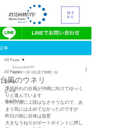
ME
NU
記事
All Posts
kmcscuba1977
All Posts
2025年11月12日
読了時間: 1分
台風のウネリ
ボート
季節外れの台風が沖縄に向けてゆっく
ビーチ
りと進んでいます
ドルフィン
本州方面に上陸はなさそうなので、あ
まり気には止めてなかったのですが
昨日の朝に自体は急変
大きなうねりがボートポイントに押し